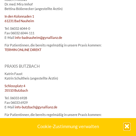
Dr. med. Mira Imhof
Bettina Bößenecker (angestellte Ärztin)
In den Kolonnaden 1
61231 Bad Nauheim
Tel. 06032 6044-0
Fax 06032 6044-111
E-Mail
info-badnauheim@gynallianz.de
Für Patientinnen, die bereits regelmäßig in unsere Praxis kommen:
TERMIN ONLINE DIREKT
PRAXIS BUTZBACH
Katrin Faust
Katrin Schultheis (angestellte Ärztin)
Schlossplatz 4
35510 Butzbach
Tel. 06033 6928
Fax 06033 6929
E-Mail
info-butzbach@gynallianz.de
Für Patientinnen, die bereits regelmäßig in unsere Praxis kommen:
TERMIN ONLINE DIREKT
Cookie-Zustimmung verwalten
PRAXIS FRIEDBERG